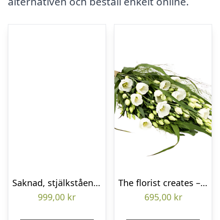
alternativen och beställ enkelt online.
Saknad, stjälkstående bukett
The florist creates – Funeral bouquet
999,00
kr
695,00
kr