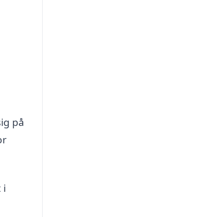
.
sig på
or
 i