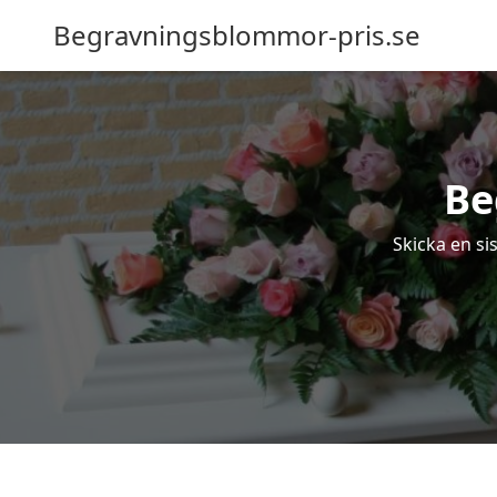
Begravningsblommor-pris.se
Be
Skicka en si