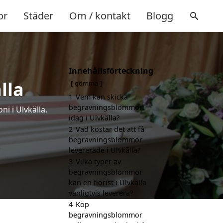
or
Städer
Om / kontakt
Blogg
Innehållsförteckning
lla
gömma
1
Vem kan skicka
begravningsblommor
i i Ulvkälla.
idag i Ulvkälla?
2
Vad kostar det att få
begravningsblommor
levererade i Ulvkälla?
3
Vilka typer av
begravningsblommor
kan en florist i Ulvkälla
vanligtvis leverera?
4
Köp
begravningsblommor