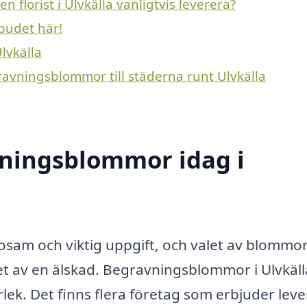
florist i Ulvkälla vanligtvis leverera?
budet här!
lvkälla
ravningsblommor till städerna runt Ulvkälla
ningsblommor idag i
osam och viktig uppgift, och valet av blommo
et av en älskad. Begravningsblommor i Ulvkäll
ärlek. Det finns flera företag som erbjuder lev