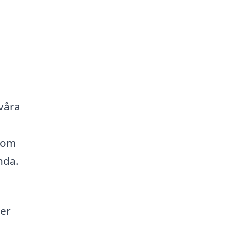
våra
åsom
nda.
mer