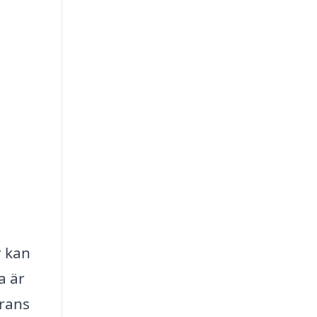
r kan
a är
erans