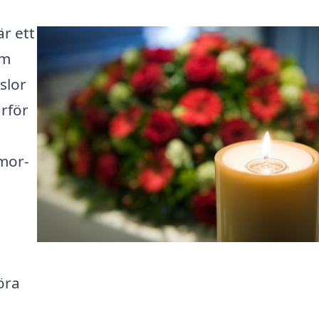
är ett
om
slor
rför
mor-
öra