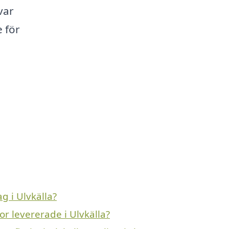
var
e för
 i Ulvkälla?
r levererade i Ulvkälla?