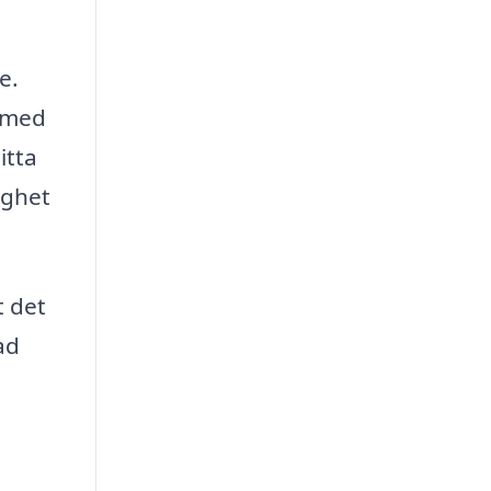
e.
e med
itta
ighet
t det
ad