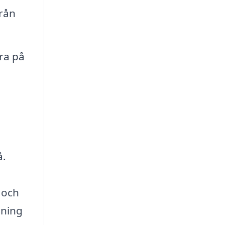
från
ra på
å.
 och
sning