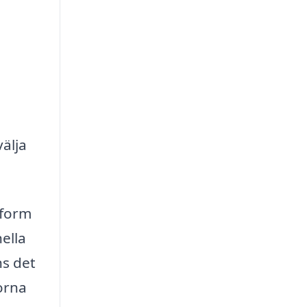
h
älja
tform
nella
ns det
orna