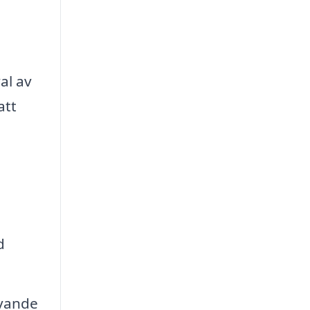
al av
att
d
evande