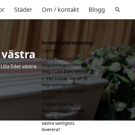
or
Städer
Om / kontakt
Blogg
Innehållsförteckning
 västra
gömma
1
Vem kan skicka
begravningsblommor
illa Edet västra.
idag i Lilla Edet västra?
2
Vad kostar det att få
begravningsblommor
levererade i Lilla Edet
västra?
3
Vilka typer av
begravningsblommor
kan en florist i Lilla Edet
västra vanligtvis
leverera?