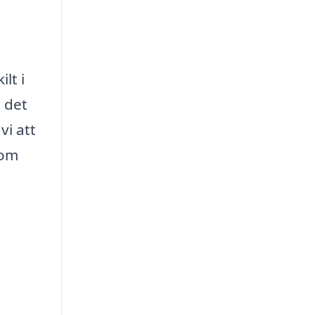
lt i
 det
vi att
som