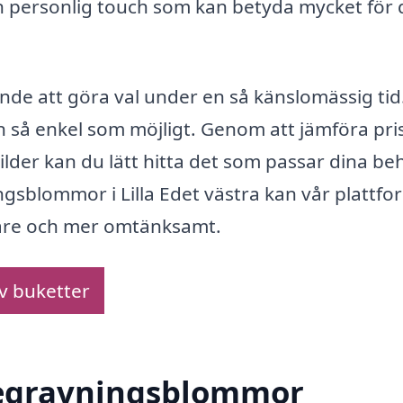
n personlig touch som kan betyda mycket för 
ande att göra val under en så känslomässig tid
n så enkel som möjligt. Genom att jämföra pris
lder kan du lätt hitta det som passar dina be
gsblommor i Lilla Edet västra kan vår plattfo
nklare och mer omtänksamt.
av buketter
 begravningsblommor