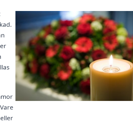
t
skad.
an
er
m
llas
mmor
 Vare
eller