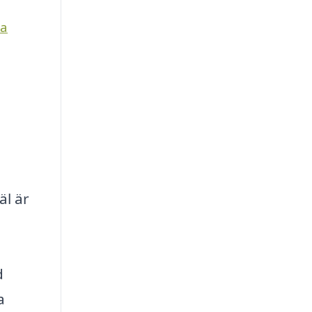
ra
äl är
d
a