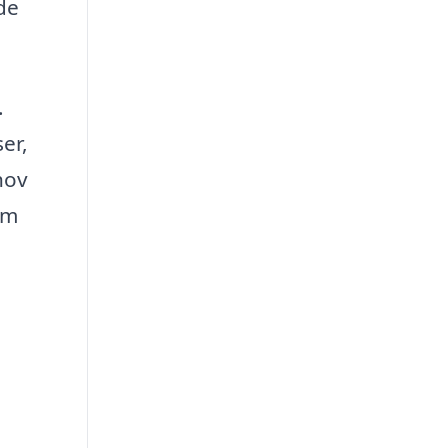
de
.
er,
hov
rm