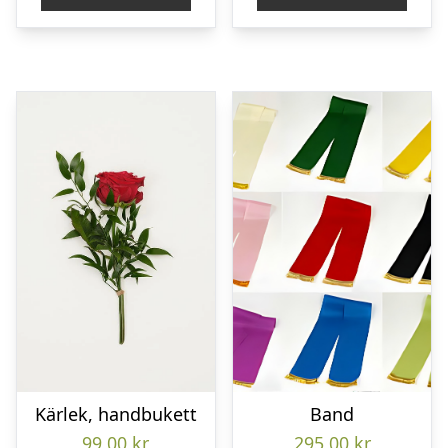
Kärlek, handbukett
Band
99,00
kr
295,00
kr