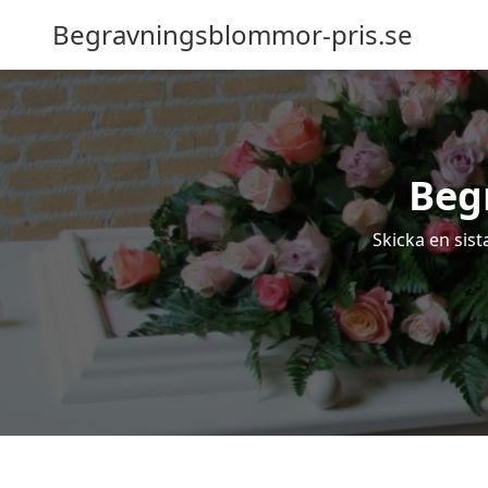
Begravningsblommor-pris.se
Beg
Skicka en sis