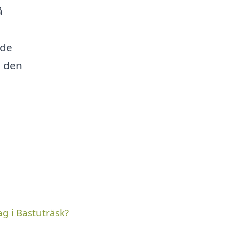
å
 de
a den
g i Bastuträsk?