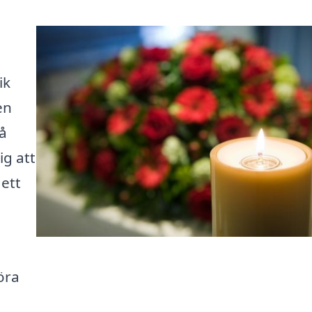
ik
en
å
ig att
 ett
öra