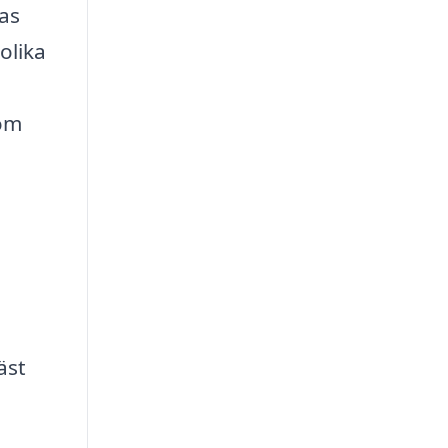
as
olika
som
äst