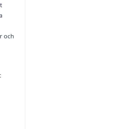
t
a
r och
t