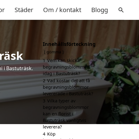
or
Städer
Om / kontakt
Blogg
Innehållsförteckning
räsk
gömma
1
Vem kan skicka
begravningsblommor
 i Bastuträsk.
idag i Bastuträsk?
2
Vad kostar det att få
begravningsblommor
levererade i Bastuträsk?
3
Vilka typer av
begravningsblommor
kan en florist i
Bastuträsk vanligtvis
leverera?
4
Köp